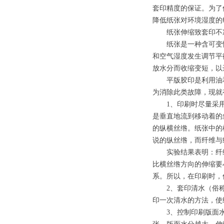
套印精度的保证。为了
降低纸张对环境湿度的
纸张伸缩致套印不
纸张是一种含可变性
和空气湿度发生调节平
放水分而收缩变短，以
平版胶印是利用油和
为消除此类故障，现就
1、印刷时尽量采用
是垂直地流到移动着的
的纵横丝绺。纸张中的
说的纵丝绺，而纤维与
实验结果表明：纤维
比横丝绺方向的伸缩要
系。所以，在印刷时，
2、套印清水（俗称
印一次清水的方法，使
3、控制印刷版面水