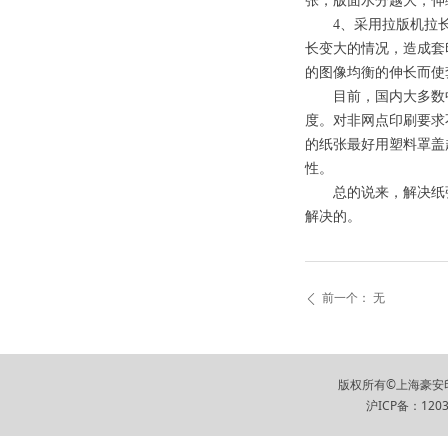
张，版面水分越大，伸
4、采用拉版机拉长
长变大的情况，造成套
的图像均衡的伸长而使
目前，国内大多数中
度。对非网点印刷要求
的纸张最好用塑料罩盖
性。
总的说来，解决纸张
解决的。
前一个：
无
ꄴ
版权所有©上海豪安印刷
沪ICP备：120