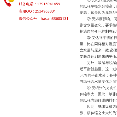
① 受纸张性质影响
服务电话：13916941459
的纸张平衡水分较高，
客服QQ : 2534963331
要高，这是因为厚制品
微信公众号：haoan33685131
② 受温度影响。同一
张含水量变化，要求控
把温度的变化控制在±3
③ 受达到平衡的行程
量，比在同样相对湿度
含水量与原来一致.必
要脱湿达到原来的平衡
另外，吸湿与脱湿的
近平衡就越慢。这一过
5.8%的平衡水分；各
与纸张含水量变化之间
④ 受纸张的方向性
伸缩率大，因此，纸张
但纸张内部纤维的排列
因此，纸张纵横方向伸
纵、横伸缩之比大约为