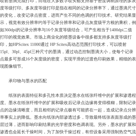
喷射墨滴完成打印，而现在大多数字喷头都支持基于密度调制原理的多灰
度等级打印。多灰度等级打印是指在相同的记录分辨率下，通过墨滴尺寸
的变化，改变记录点密度，进而产生不同的色调的打印技术。研究结果显
示，视觉有效分辨率约等于记录分辨率和记录点灰度级平方根的乘积，例
如360dpi的记录分辨率与16个灰度等级结合，可产生相当于1400dpi二值
打印的视觉效果。市场上商业化的喷墨设备中很多都支持多灰度等级打
印，如HPScitex 11000通过 HP Scitex高动态范围打印技术，可以喷射
15pl、30pl、45pl三种尺寸的墨滴，通过动态控制墨滴大小，使每个记录
点最多可形成16个灰度级的密度，实现平滑的过渡色印刷效果，精细的表
现图像细节。
承印物与墨水的匹配
纸张的表面特征和多孔性本质决定墨水在纸张纤维中的扩展和渗透程
度。墨水在纸张纤维中的扩展和吸收后记录点边缘将变得模糊，限制记录
点的边缘清晰度，而且相邻的记录点极有可能挤在一起，造成记录点分辨
率事实上的降低。墨水向纸张内部渗透过多，导致最终纸张表面形成的墨
层过薄，进而影响印刷结果的光学密度和色调表现。另外，墨水的扩展和
渗透也会延长干燥时间，为了加快干燥过程，有些设备采用强制热空气流