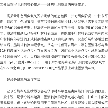
文介绍数字印刷的核心技术——影响印刷质量的关键技术。
高质量彩色图像复制要求足够的动态范围，并对图像阶调、中性灰平
衡、颗粒度、色域范围、细节和清晰度精确控制，这就要求需要提高喷墨
打印头的记录分辨率。解决这一问题的根本在于减小喷墨印刷的记录点尺
寸。墨滴喷射到纸张等承印材料表面后，将以在承印材料表面扩展和向承
印材料内部渗透的形式耗散撞击到纸张的剩余动能，仅当扩展和渗透过程
结束后，墨滴才转换为记录点。从这一过程可以看出，喷射墨滴体积与承
印材料表面的记录点尺寸存在因果关系，因而减小记录点尺寸就意味着减
小喷射墨滴的尺寸。目前应用精细图像打印的喷头墨滴尺寸已减小到3.5
皮升（pl，1皮升=10-12升），用于户外喷绘和包装印刷的喷头墨滴尺寸
在9~50pl之间，如HP ScitexFB7600的产品手册上标注墨滴为42pl。
记录分辨率与灰度等级
记录分辨率是指喷墨设备在承印材料单位距离内能打印的点的数量。
一般来说，记录分辨率越高，墨滴转换的记录点越小越密，打印出来的效
果越精细。但上述结论只适用于二值喷墨技术，即只能通过喷头喷射或不