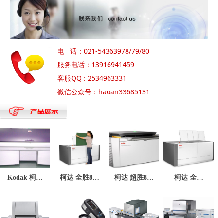
电 话：021-54363978/79/80
服务电话：13916941459
客服QQ : 2534963331
微信公众号：haoan33685131
Kodak 柯达
柯达 全胜800
柯达 超胜800
柯达 全胜
MAGNUS 超
CTP制版机
CTP制版机
400CTP制版
胜超大幅面
机